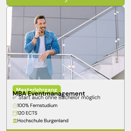
5
Masterlehrgang
MBA Eventmanagement
✅ Start auch ohne Bachelor möglich
100% Fernstudium
}
120 ECTS

Hochschule Burgenland
