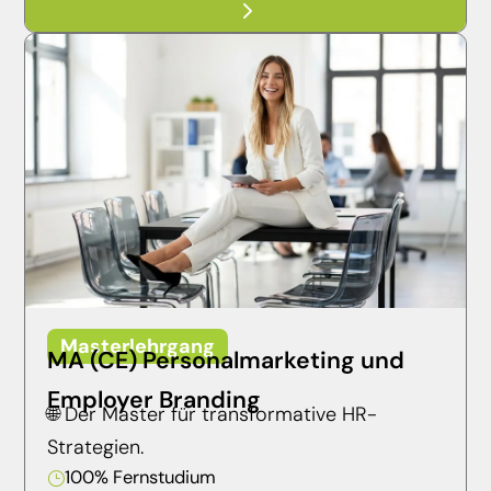
5
Masterlehrgang
MA (CE) Personalmarketing und
Employer Branding
🌐 Der Master für transformative HR-
Strategien.
100% Fernstudium
}