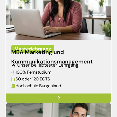
Masterlehrgang
MBA Marketing und
Kommunikationsmanagement
🔥 Unser beliebtester Lehrgang
100% Fernstudium
}
60 oder 120 ECTS

Hochschule Burgenland

5