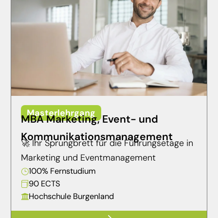
Masterlehrgang
MBA Marketing, Event- und
Kommunikationsmanagement
🚀 Ihr Sprungbrett für die Führungsetage in
Marketing und Eventmanagement
100% Fernstudium
}
90 ECTS

Hochschule Burgenland
