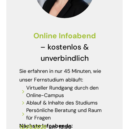
Online Infoabend
– kostenlos &
unverbindlich
Sie erfahren in nur 45 Minuten, wie
unser Fernstudium abläuft:
Virtueller Rundgang durch den
5
Online-Campus
5
Ablauf & Inhalte des Studiums
Persönliche Beratung und Raum
5
für Fragen
Nächste Infoabende:
12.08.2026
um
19:30