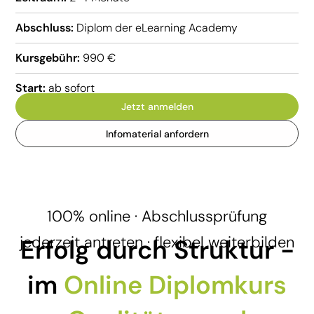
Abschluss:
Diplom der eLearning Academy
Kursgebühr:
990 €
Start:
ab sofort
Jetzt anmelden
Infomaterial anfordern
100% online · Abschlussprüfung
jederzeit antreten · flexibel weiterbilden
Erfolg durch Struktur -
im
Online Diplomkurs