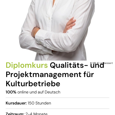
Diplomkurs
Qualitäts- und
✦ Mit KI verbessert
Projektmanagement für
Kulturbetriebe
100%
online und auf Deutsch
Kursdauer:
150 Stunden
Zeitraum:
2-4 Monate