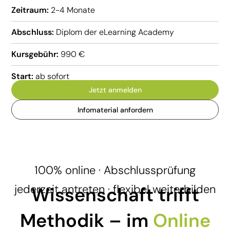
Zeitraum:
2-4 Monate
Abschluss:
Diplom der eLearning Academy
Kursgebühr:
990 €
Start:
ab sofort
Jetzt anmelden
Infomaterial anfordern
100% online · Abschlussprüfung
jederzeit antreten · flexibel weiterbilden
Wissenschaft trifft
Methodik – im
Online