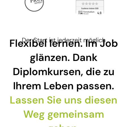
Der Start ist jederzeit möglich
Flexibel lernen. Im Job
glänzen. Dank
Diplomkursen, die zu
Ihrem Leben passen.
Lassen Sie uns diesen
Weg gemeinsam