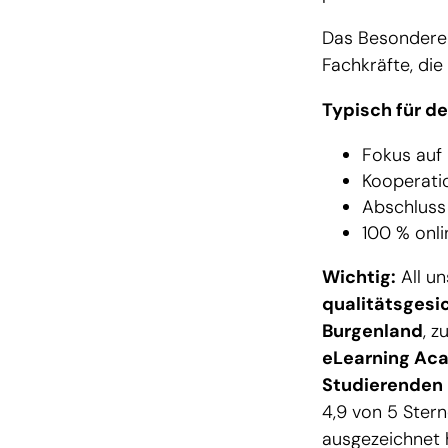
Das Besondere
Fachkräfte, di
Typisch für de
Fokus auf
Kooperati
Abschluss
100 % onli
Wichtig:
All u
qualitätsgesi
Burgenland
, z
eLearning Ac
Studierenden
4,9 von 5 Ster
ausgezeichnet 