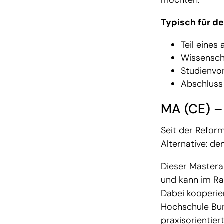
möchten.
Typisch für d
Teil eine
Wissenscha
Studienvo
Abschluss 
MA (CE) – 
Seit der
Reform
Alternative: de
Dieser Masterab
und kann im R
Dabei kooperie
Hochschule Bu
praxisorientie