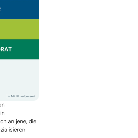
an
in
h an jene, die
ialisieren