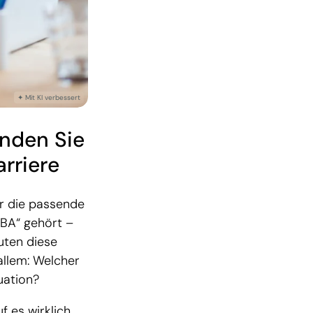
inden Sie
arriere
ür die passende
MBA“ gehört –
uten diese
allem: Welcher
uation?
f es wirklich