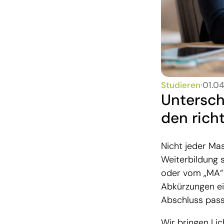
Studieren
∙
01.0
Untersch
den rich
Nicht jeder Mas
Weiterbildung 
oder vom „MA“ 
Abkürzungen ei
Abschluss passt
Wir bringen Lic