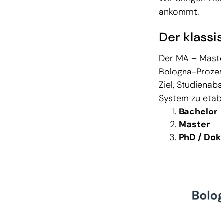
ankommt.
Der klass
Der MA – Maste
Bologna-Prozes
Ziel, Studienab
System zu etabl
Bachelor
Master
PhD / Dok