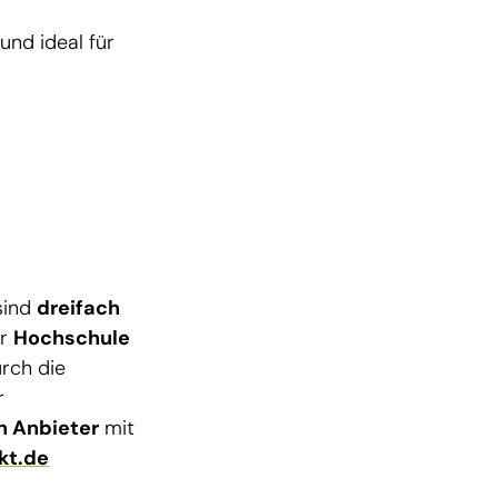
und ideal für
sind
dreifach
er
Hochschule
rch die
r
n Anbieter
mit
kt.de