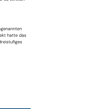
sogenannten
ekt hatte das
dreistufiges