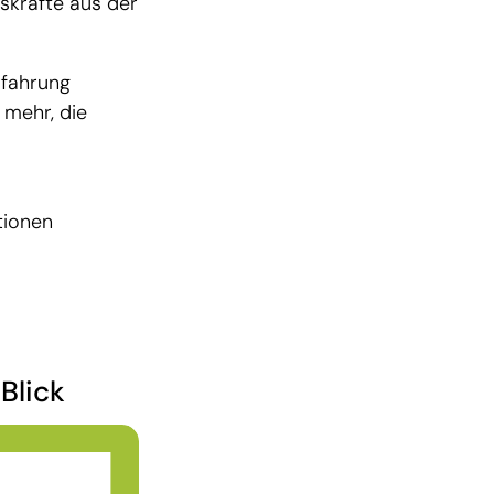
skräfte aus der
rfahrung
mehr, die
tionen
Blick