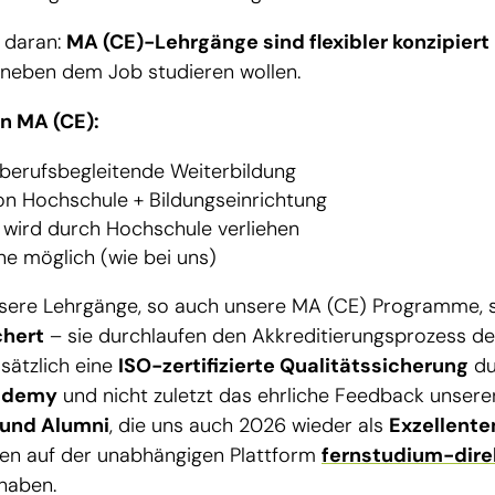
 daran:
MA (CE)-Lehrgänge sind flexibler konzipiert
e neben dem Job studieren wollen.
n MA (CE):
 berufsbegleitende Weiterbildung
on Hochschule + Bildungseinrichtung
 wird durch Hochschule verliehen
ne möglich (wie bei uns)
nsere Lehrgänge, so auch unsere MA (CE) Programme, 
chert
– sie durchlaufen den Akkreditierungsprozess d
usätzlich eine
ISO-zertifizierte Qualitätssicherung
du
ademy
und nicht zuletzt das ehrliche Feedback unsere
 und Alumni
, die uns auch 2026 wieder als
Exzellente
nen auf der unabhängigen Plattform
fernstudium-dire
haben.