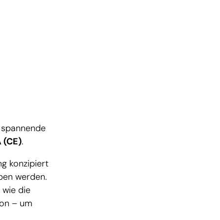
e spannende
 (CE)
.
g konzipiert
ben werden.
 wie die
ion – um