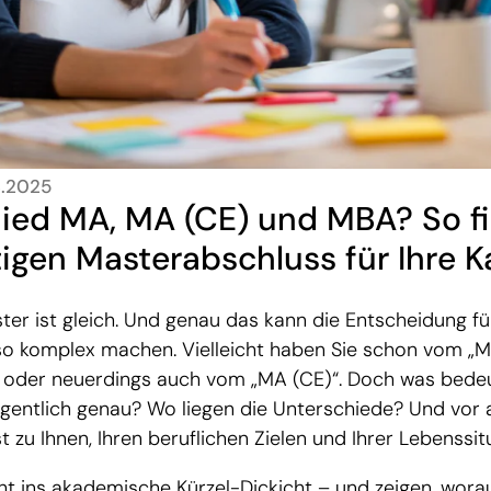
4.2025
ied MA, MA (CE) und MBA? So f
tigen Masterabschluss für Ihre K
ter ist gleich. Und genau das kann die Entscheidung f
so komplex machen. Vielleicht haben Sie schon vom „
oder neuerdings auch vom „MA (CE)“. Doch was bede
gentlich genau? Wo liegen die Unterschiede? Und vor 
 zu Ihnen, Ihren beruflichen Zielen und Ihrer Lebenssit
ht ins akademische Kürzel-Dickicht – und zeigen, worau