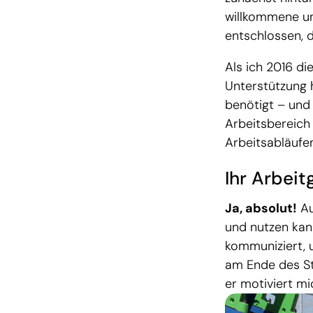
willkommene un
entschlossen, d
Als ich 2016 d
Unterstützung 
benötigt – und 
Arbeitsbereich 
Arbeitsabläufen
Ihr Arbeit
Ja, absolut!
Au
und nutzen kan
kommuniziert, 
am Ende des St
er motiviert m