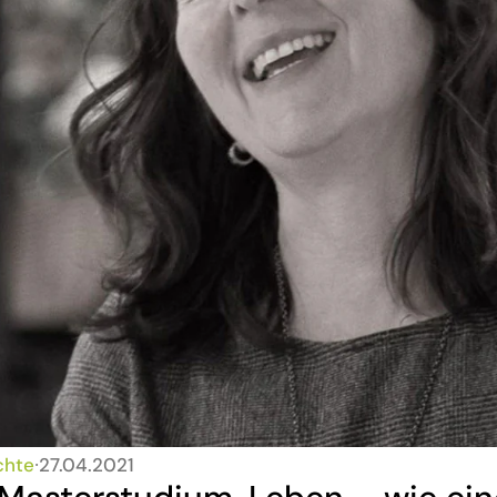
chte
∙
27.04.2021