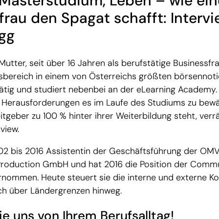
, Masterstudium, Leben – wie ein
frau den Spagat schafft: Intervi
gg
Mutter, seit über 16 Jahren als berufstätige Businessf
bereich in einem von Österreichs größten börsennoti
tig und studiert nebenbei an der eLearning Academy. W
e Herausforderungen es im Laufe des Studiums zu bewä
tgeber zu 100 % hinter ihrer Weiterbildung steht, verrä
view.
02 bis 2016 Assistentin der Geschäftsführung der OMV
Production GmbH und hat 2016 die Position der Comm
nommen. Heute steuert sie die interne und externe K
ch über Ländergrenzen hinweg.
ie uns von Ihrem Berufsalltag!