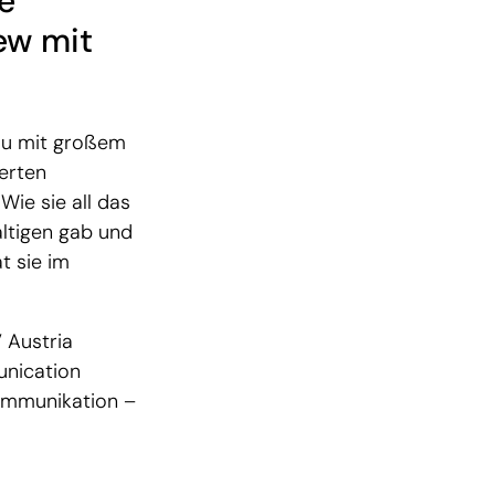
e
ew mit
rau mit großem
erten
ie sie all das
ltigen gab und
t sie im
 Austria
unication
ommunikation –