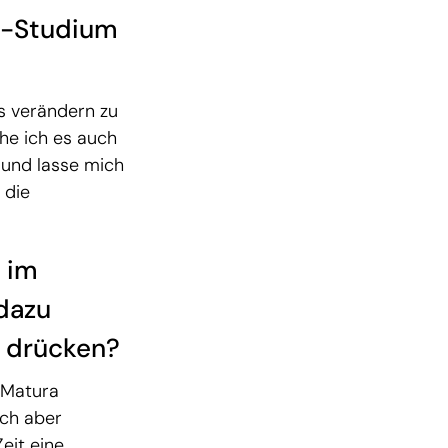
ne-Studium
as verändern zu
he ich es auch
h und lasse mich
 die
s im
dazu
u drücken?
e Matura
ch aber
eit eine