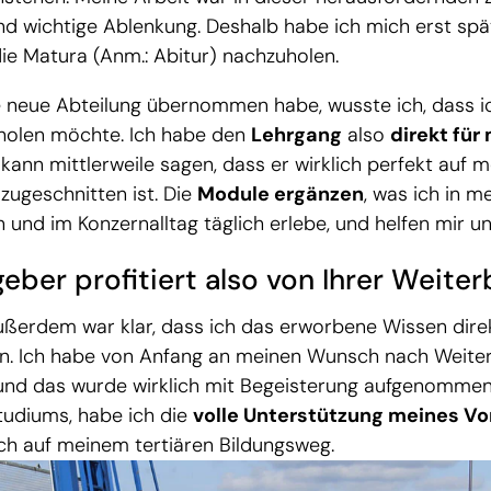
d wichtige Ablenkung. Deshalb habe ich mich erst spä
ie Matura (Anm.: Abitur) nachzuholen.
ie neue Abteilung übernommen habe, wusste ich, dass i
holen möchte. Ich habe den
Lehrgang
also
direkt für
kann mittlerweile sagen, dass er wirklich perfekt auf 
zugeschnitten ist. Die
Module ergänzen
, was ich in m
 und im Konzernalltag täglich erlebe, und helfen mir u
geber profitiert also von Ihrer Weite
ßerdem war klar, dass ich das erworbene Wissen dir
n. Ich habe von Anfang an meinen Wunsch nach Weite
und das wurde wirklich mit Begeisterung aufgenommen.
udiums, habe ich die
volle Unterstützung meines V
ich auf meinem tertiären Bildungsweg.