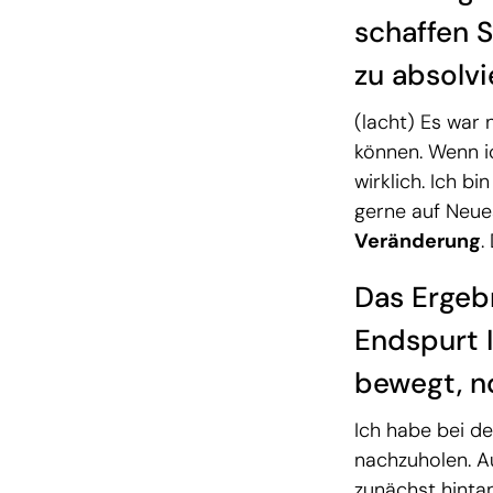
schaffen 
zu absolv
(lacht) Es war 
können. Wenn i
wirklich. Ich b
gerne auf Neue
Veränderung
.
Das Ergebn
Endspurt 
bewegt, n
Ich habe bei de
nachzuholen. A
zunächst hintan