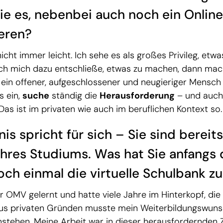
Sie es, nebenbei auch noch ein Onli
ieren?
nicht immer leicht. Ich sehe es als großes Privileg, etw
ch mich dazu entschließe, etwas zu machen, dann mac
in ein offener, aufgeschlossener und neugieriger Mensc
s ein,
suche
ständig die
Herausforderung
– und auch
 Das ist im privaten wie auch im beruflichen Kontext so.
is spricht für sich – Sie sind bereit
Ihres Studiums. Was hat Sie anfangs 
och einmal die virtuelle Schulbank z
r OMV gelernt und hatte viele Jahre im Hinterkopf, di
us privaten Gründen musste mein Weiterbildungswuns
stehen. Meine Arbeit war in dieser herausfordernden Z