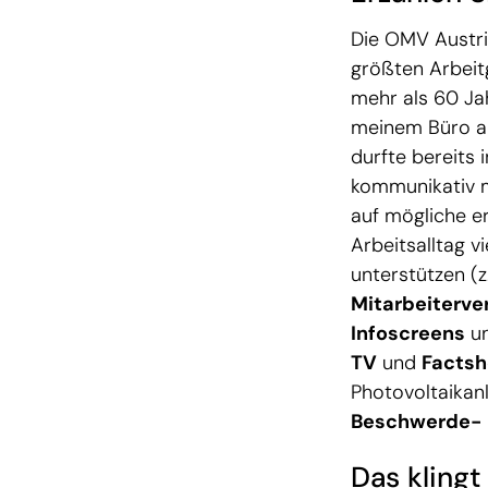
Die OMV Austri
größten Arbeitg
mehr als 60 Ja
meinem Büro au
durfte bereits
kommunikativ m
auf mögliche e
Arbeitsalltag v
unterstützen (z
Mitarbeiterve
Infoscreens
u
TV
und
Factsh
Photovoltaikanl
Beschwerde-
Das kling