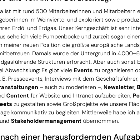
a ist mit rund 500 Mitarbeiterinnen und Mitarbeitern e
eberinnen im Weinviertel und exploriert sowie produzie
hren Erdöl und Erdgas. Unser Kerngeschäft ist sehr int
s sehe ich viele Pumpenböcke und zurzeit sogar einen
 in meiner neuen Position die größte europäische Land
itbetreuen. Damals wurde der Untergrund in 4.000–6
rdgasführende Strukturen erforscht. Aber auch sonst b
iel Abwechslung: Es gibt viele
Events
zu organisieren o
. B. Presseevents, Interviews mit dem Geschäftsführer,
ranstaltungen
– auch zu moderieren –,
Newsletter
,
B
nd
Content
für Website und Intranet aufzubereiten,
Po
eets
zu gestalten sowie Großprojekte wie unsere Flä
age kommunikativ zu begleiten. Mittlerweile habe ich 
und
Stakeholdermanagement
übernommen.
t nach einer herausfordernden Aufga