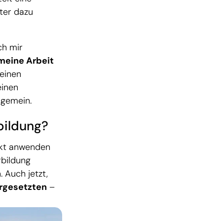
ter dazu
ch mir
 meine Arbeit
meinen
einen
ngemein.
rbildung?
ekt anwenden
rbildung
 Auch jetzt,
orgesetzten
–