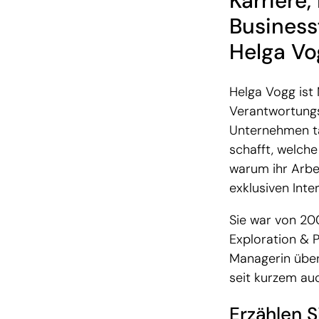
Karriere
Business
Helga Vo
Helga Vogg ist 
Verantwortungs
Unternehmen tä
schafft, welch
warum ihr Arbei
exklusiven Inter
Sie war von 20
Exploration & 
Managerin über
seit kurzem au
Erzählen S