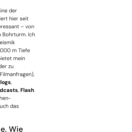
ine der
rt hier seit
eressant – von
 Bohrturm. Ich
seismik
.000 m Tiefe
ietet mein
der zu
 Filmanfragen),
logs
,
dcasts
,
Flash
chen-
auch das
be. Wie