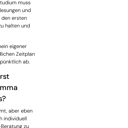
nstudium muss
rlesungen und
n den ersten
zu halten und
mein eigener
dlichen Zeitplan
pünktlich ab.
rst
lemma
s?
mt, aber eben
 individuell
-Beratung zu