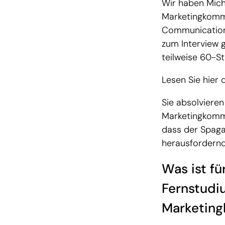
Wir haben Mich
Marketingkomm
Communication
zum Interview 
teilweise 60-S
Lesen Sie hier 
Sie absolviere
Marketingkommu
dass der Spaga
herausfordernd
Was ist fü
Fernstud
Marketin