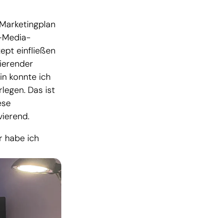
 Marketingplan
l-Media-
ept einfließen
dierender
in konnte ich
legen. Das ist
ese
vierend.
r habe ich