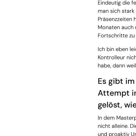
Eindeutig die 
man sich stark
Präsenzzeiten h
Monaten auch r
Fortschritte zu
Ich bin eben le
Kontrolleur nic
habe, dann weiß
Es gibt im
Attempt i
gelöst, wi
In dem Masterp
nicht alleine. 
und proaktiv U