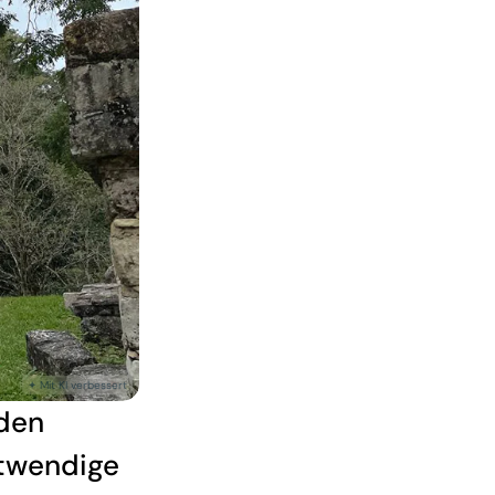
 den
twendige