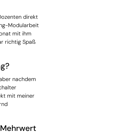
Dozenten direkt
ing-Modularbeit
fonat mit ihm
ar richtig Spaß
ng?
, aber nachdem
chalter
ekt mit meiner
rnd
n Mehrwert