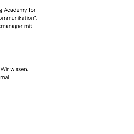
ng Academy for
ommunikation“,
ntmanager mit
Wir wissen,
hmal