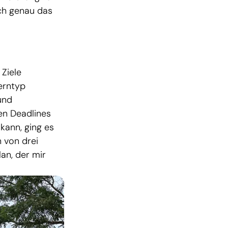
ich genau das
Ziele
erntyp
und
en Deadlines
 kann, ging es
n von drei
an, der mir