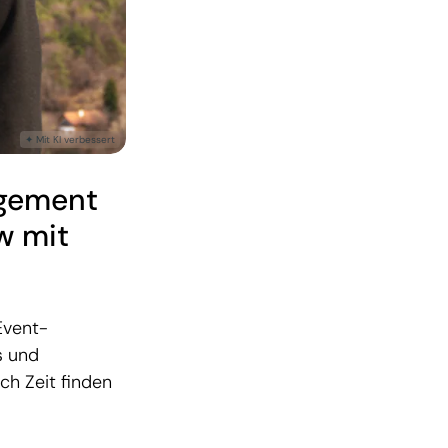
agement
w mit
Event-
s und
ch Zeit finden